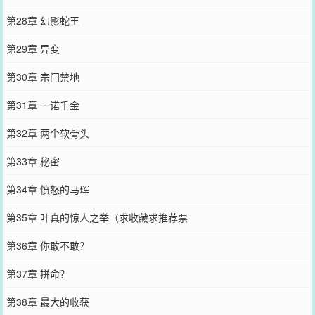
第28章 幻影蛇王
第29章 异变
第30章 宗门禁地
第31章 一诺千金
第32章 两个软骨头
第33章 秘密
第34章 愤怒的马珲
第35章 叶真的惊人之举（求收藏求推荐票
第36章 你敢不敢？
第37章 拼命？
第38章 最大的收获