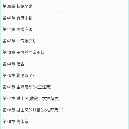
第39章 特殊奖励
第40章 真传手记
第41章 再次突破
第42章 一气混元功
第43章 子欲养而亲不待
第44章 暗香
第45章 秘洞毁了？
第46章 主峰震动(求三江票)
第47章 过山风(收藏，求推荐票)
第48章 过山风的财富(求推荐票！)
第49章 离水宗