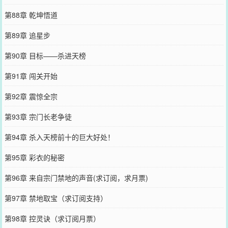
第88章 乾坤悟道
第89章 追星步
第90章 目标——杀进天榜
第91章 闯关开始
第92章 震惊全宗
第93章 宗门长老争徒
第94章 杀入天榜前十的巨大好处！
第95章 彩衣的秘密
第96章 来自宗门禁地的声音(求订阅，求月票)
第97章 禁地取宝（求订阅支持）
第98章 控灵诀（求订阅月票）