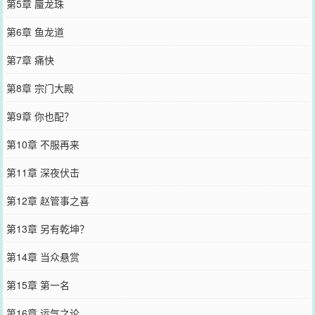
第5章 蜃龙珠
第6章 鱼龙道
第7章 痛快
第8章 宗门大殿
第9章 你也配？
第10章 不服再来
第11章 深夜伏击
第12章 赵管事之喜
第13章 另有乾坤？
第14章 当众悬赏
第15章 第一名
第16章 运气之论