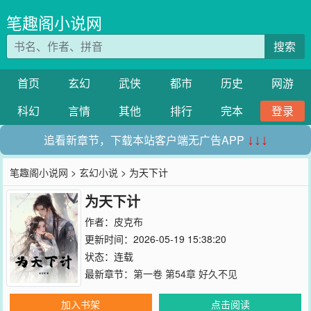
笔趣阁小说网
搜索
首页
玄幻
武侠
都市
历史
网游
科幻
言情
其他
排行
完本
登录
追看新章节，下载本站客户端无广告APP
↓↓↓
笔趣阁小说网
>
玄幻小说
> 为天下计
为天下计
作者：
皮克布
更新时间：2026-05-19 15:38:20
状态：连载
最新章节：
第一卷 第54章 好久不见
加入书架
点击阅读