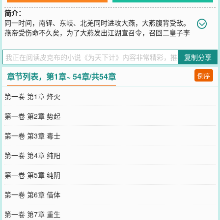
简介：
同一时间，南铎、东岐、北羌同时进攻大燕，大燕腹背受敌。
燕帝受伤命不久矣，为了大燕发出江湖宣召令，召回二皇子李
星盏继承大统。一时间，江湖之中暗流涌动，有救人的，也有.....杀人
的
复制分享
您要是觉得《
为天下计
》还不错的话请不要忘记向您QQ群和微博微信
里的朋友推荐哦！
章节列表，第1章~ 54章/共54章
倒序
第一卷 第1章 烽火
第一卷 第2章 势起
第一卷 第3章 毒士
第一卷 第4章 纯阳
第一卷 第5章 纯阴
第一卷 第6章 借体
第一卷 第7章 重生