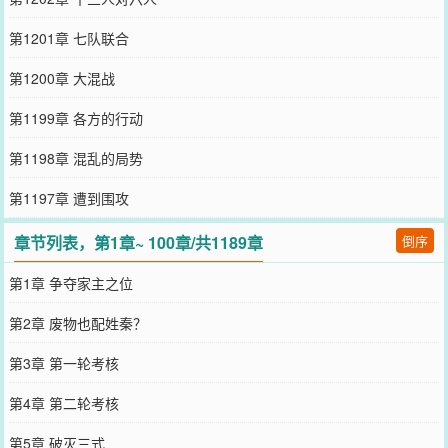
第1201章 七队联合
第1200章 大混战
第1199章 各方的行动
第1198章 混乱的局势
第1197章 遭到围攻
章节列表，第1章~ 100章/共1189章
倒序
第1章 争夺家主之位
第2章 废物也配姓秦？
第3章 第一轮考核
第4章 第二轮考核
第5章 破灭三式