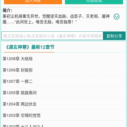
简介：
秦初尘机缘重生异世，觉醒逆天血脉，战圣子、灭老祖、屠神
魔……“此间世上，唯吾无敌，唯吾独尊！”
您要是觉得《
通玄神尊
》还不错的话请不要忘记向您QQ群和微博微信
里的朋友推荐哦！
复制分享
《通玄神尊》最新12章节
第1208章 大结局
第1206章 封狻猊
第1207章 一换二
第1205章 挑拨离间
第1204章 两边伏击
第1203章 空啸的觉悟
第1202章 十三人对六人