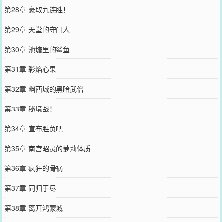
第28章 豪取九连胜！
第29章 天堂的守门人
第30章 池塘里的鲨鱼
第31章 彩焰心果
第32章 幽西域的黑暗武僧
第33章 秘境战！
第34章 宣布胜负吧
第35章 南宫昭灵的萝莉体质
第36章 疯狂的骨祸
第37章 同归于尽
第38章 离开鸿蒙城