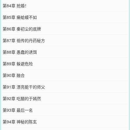
第84章 抢婚！
第85章 癞蛤蟆不如
第86章 秦初尘的底牌
第87章 祖传的丹药秘方
第88章 愚蠢的诱饵
第89章 躲避危险
第90章 融合
第91章 漂亮能干的师父
第92章 吃醋的于嫣然
第93章 最后一名
第94章 神秘的陈玄