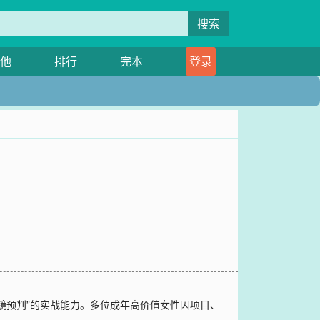
搜索
他
排行
完本
登录
镜预判”的实战能力。多位成年高价值女性因项目、