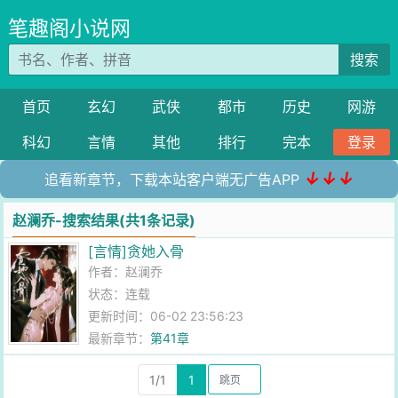
笔趣阁小说网
搜索
首页
玄幻
武侠
都市
历史
网游
科幻
言情
其他
排行
完本
登录
↓↓↓
追看新章节，下载本站客户端无广告APP
赵澜乔-搜索结果(共1条记录)
[言情]贪她入骨
作者：
赵澜乔
状态：连载
更新时间：06-02 23:56:23
最新章节：
第41章
1/1
1