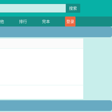
搜索
他
排行
完本
登录