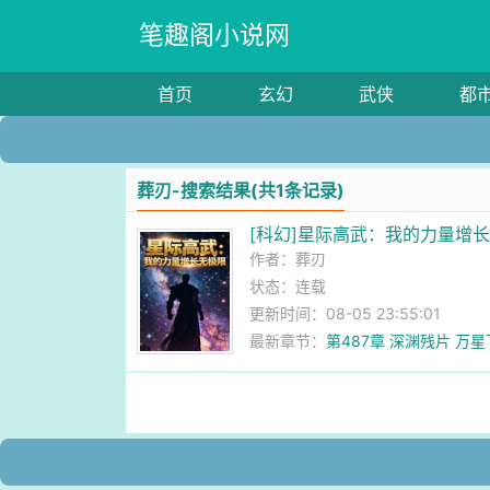
笔趣阁小说网
首页
玄幻
武侠
都
葬刃-搜索结果(共1条记录)
[科幻]星际高武：我的力量增
作者：
葬刃
状态：连载
更新时间：08-05 23:55:01
最新章节：
第487章 深渊残片 万