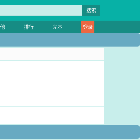
搜索
他
排行
完本
登录