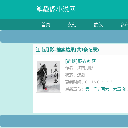
笔趣阁小说网
首页
玄幻
武侠
都
江南月影-搜索结果(共1条记录)
[武侠]麻衣剑客
作者：
江南月影
状态：连载
更新时间：01-16 01:11:13
最新章节：
第一千五百六十六章 剑