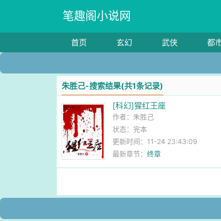
笔趣阁小说网
首页
玄幻
武侠
都
朱胜己-搜索结果(共1条记录)
[科幻]猩红王座
作者：
朱胜己
状态：完本
更新时间：11-24 23:43:09
最新章节：
终章