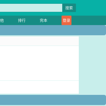
搜索
他
排行
完本
登录