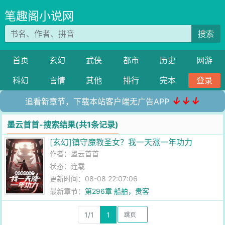
笔趣阁小说网
搜索
首页
玄幻
武侠
都市
历史
网游
科幻
言情
其他
排行
完本
登录
↓↓↓
追看新章节，下载本站客户端无广告APP
墨云首首-搜索结果(共1条记录)
[玄幻]镇守魔教圣女？我一天涨一年功力
作者：
墨云首首
状态：连载
更新时间：08-08 22:07:06
最新章节：
第296章 船舶，贵客
1/1
1