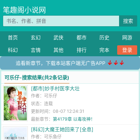
笔趣阁小说网
搜索
首页
玄幻
武侠
都市
历史
网游
科幻
言情
其他
排行
完本
登录
↓↓↓
追看新章节，下载本站客户端无广告APP
可乐仔-搜索结果(共2条记录)
[都市]妙手村医李大壮
作者：
可乐仔
状态：连载
更新时间：08-07 12:24:31
最新章节：
第4179章 以毒攻神！
[科幻]大魔王她回来了[全息]
作者：
可乐鱼仔