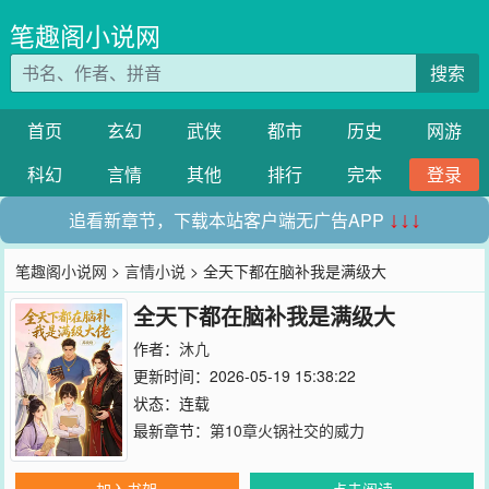
笔趣阁小说网
搜索
首页
玄幻
武侠
都市
历史
网游
科幻
言情
其他
排行
完本
登录
追看新章节，下载本站客户端无广告APP
↓↓↓
笔趣阁小说网
>
言情小说
> 全天下都在脑补我是满级大
全天下都在脑补我是满级大
作者：
沐凣
更新时间：2026-05-19 15:38:22
状态：连载
最新章节：
第10章火锅社交的威力
加入书架
点击阅读