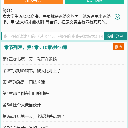
简介：
女大学生苏晓晓穿书，睁眼就是退婚名场面。她火速甩出退婚
书，用“放大镜才能找到”等台词，把原文男主得罪得死死的。
离开后，她靠着现代商业思维，开了间“解忧杂货铺”。她准备低调摸
鱼攒钱养老，但大佬们不允许。剑尊送来功法，魔尊送来法宝，会长
复制分享
送来黑卡……她开的“员工关怀”“会员积分”体系，被外界解读为精密的
情报网和筛选机制。她越解释“真不是那样”，众人就越觉得她“高深莫
章节列表，第1章~ 10章/共10章
倒序
测”，导致各方势力齐聚她的杂货铺，打探这位“隐世高人”。她忙着用
“火锅社交”调和矛盾，用“狼人杀”分解恩怨时，误服了护法自带的“真
第1章穿书第一天，我正在退婚
话水”直接在众人面前暴露了真实想法，震惊全场。她身份暴露引来质
疑和追杀。千钧一发之际，店员沈渡显露修为，护在她身前。他当众
第2章我的退婚书，被大佬盯上了
揭晓自己上古魔神的身份，并宣告：“她不是什么狗屁天道，她是我祖
宗。谁有意见？”事后，他凑到她耳边轻笑：“老板，员工保护费，麻
第3章跑路是一门技术活
烦结一下，我只要你。”
您要是觉得《
全天下都在脑补我是满级大
》还不错的话请不要忘记向
第4章那个倒在门口的帅哥
您QQ群和微博微信里的朋友推荐哦！
第5章捡个大佬当伙计
第6章开店第一天，老板娘差点跑了
第7章会员卡引发的“血案”