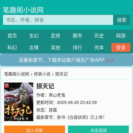
笔趣阁小说网
搜索
首页
玄幻
武侠
都市
历史
网游
科幻
言情
其他
排行
完本
登录
追看新章节，下载本站客户端无广告APP
↓↓↓
笔趣阁小说网
>
修真小说
> 掠天记
掠天记
作者：
黑山老鬼
更新时间：2025-08-20 23:42:39
状态：连载
最新章节：
新书《白首妖师》已上传！
加入书架
点击阅读