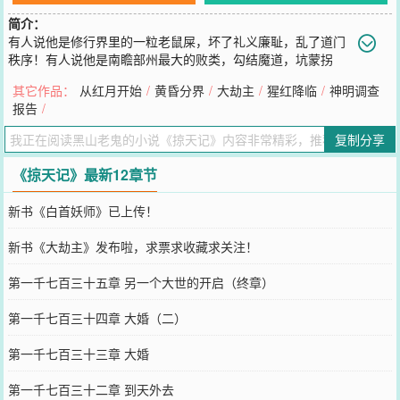
简介：
有人说他是修行界里的一粒老鼠屎，坏了礼义廉耻，乱了道门
秩序！有人说他是南瞻部州最大的败类，勾结魔道，坑蒙拐
骗，无恶不作！也有人说他是最危险的采花盗，请看好自家女徒，一
其它作品：
从红月开始
/
黄昏分界
/
大劫主
/
猩红降临
/
神明调查
遇方行误终身！对于所有污蔑，方行说：“没错，我就是那粒传说中的
报告
/
老鼠屎，有问题吗？”
您要是觉得《
掠天记
》还不错的话请不要忘记向您QQ群和微博微信里
复制分享
的朋友推荐哦！
《掠天记》最新12章节
新书《白首妖师》已上传！
新书《大劫主》发布啦，求票求收藏求关注！
第一千七百三十五章 另一个大世的开启（终章）
第一千七百三十四章 大婚（二）
第一千七百三十三章 大婚
第一千七百三十二章 到天外去