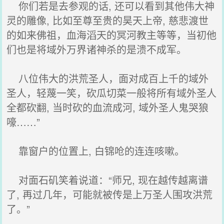
你们若是去参观的话, 还可以看到其他伟大神
灵的雕像, 比如至尊至贵的昊天上帝, 慈悲渡世
的如来佛祖，血海滔天的冥河教主等等，当初他
们也是将域外万界诸神杀的是溃不成军。
八位伟大的洪荒圣人，面对成百上千的域外
圣人，轻蔑一笑，砍瓜切菜一般将所有域外圣人
全都砍翻, 当时砍的血流成河, 域外圣人鬼哭狼
嚎……”
靠窗户的位置上, 白锦呛的连连咳嗽。
对面石矶笑着说道：“师兄, 现在越传越离谱
了, 再过几年，可能就被传是上万圣人围攻洪荒
了。”