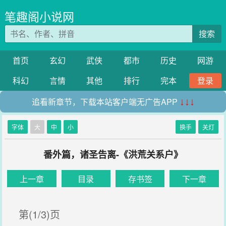
笔趣阁小说网
搜索
首页
玄幻
武侠
都市
历史
网游
科幻
言情
其他
排行
完本
登录
追看新章节，下载本站客户端无广告APP
↓↓↓
字体
大
中
小
换手
关灯
番外篇，诸圣告离-《洪荒关系户》
上一章
目录
存书签
下一章
第(1/3)页