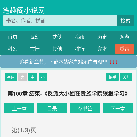
笔趣阁小说网
搜索
首页
玄幻
武侠
都市
历史
网游
科幻
言情
其他
排行
完本
登录
追看新章节，下载本站客户端无广告APP
↓↓↓
字体
大
中
小
换手
关灯
第100章 结束-《反派大小姐在贵族学院狠狠学习》
上一章
目录
存书签
下一章
第(1/3)页