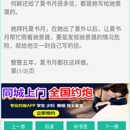
何颖还给了夏书月很多信，都是她写给驰景
晟的。
她拜托夏书月，在她出了意外以后，让夏书
月帮忙照看驰景晟，要是发现驰景晟的情况危
险，就给他交一封自己写的信。
整整五年，夏书月都在这样做。
第(1/3)页
上一章
目录
存书签
下一章